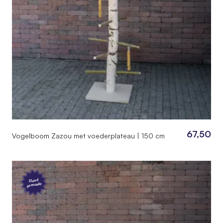
67,50
Vogelboom Zazou met voederplateau | 150 cm
Hand
gemaakt