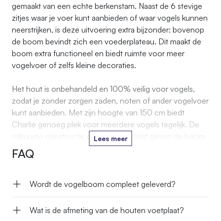
gemaakt van een echte berkenstam. Naast de 6 stevige
zitjes waar je voer kunt aanbieden of waar vogels kunnen
neerstrijken, is deze uitvoering extra bijzonder: bovenop
de boom bevindt zich een voederplateau. Dit maakt de
boom extra functioneel en biedt ruimte voor meer
vogelvoer of zelfs kleine decoraties.
Het hout is onbehandeld en 100% veilig voor vogels,
zodat je zonder zorgen zaden, noten of ander vogelvoer
kunt aanbieden. Met zijn hoogte van 150 cm biedt
Charlie genoeg plek voor meerdere vogels tegelijk. De
robuuste constructie en natuurlijke bast geven de boom
Lees meer
een decoratieve en authentieke uitstraling.
FAQ
Wordt de vogelboom compleet geleverd?
Wat is de afmeting van de houten voetplaat?