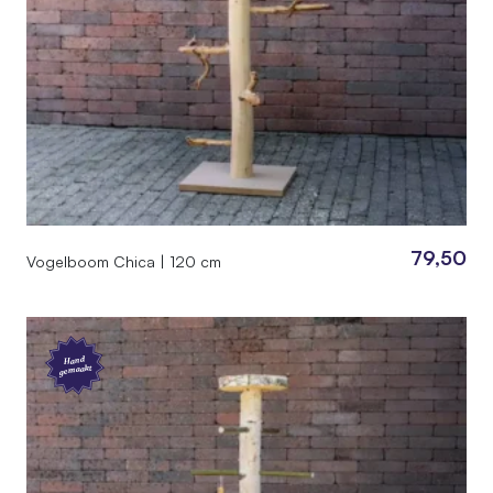
EAN
7442954938924
Afmetingen
35 × 150 cm
79,50
Vogelboom Chica | 120 cm
Hand
gemaakt