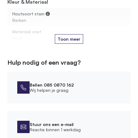
Kleur & Materiaal
Houtsoort stam
Berken
Materiaal voet
Hout
Toon meer
Afmetingen
Hulp nodig of een vraag?
Diameter stam
5 cm
Diameter zitje
Bellen 085 0870 162
Wij helpen je graag
10 cm
Diameter voederplateau
20 cm
Stuur ons een e-mail
Montage
Reactie binnen 1 werkdag
Leveringsvorm