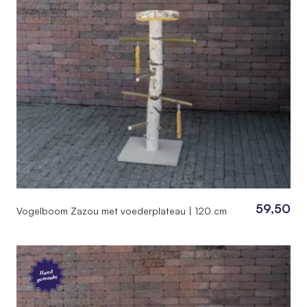
59,50
Vogelboom Zazou met voederplateau | 120 cm
Hand
gemaakt