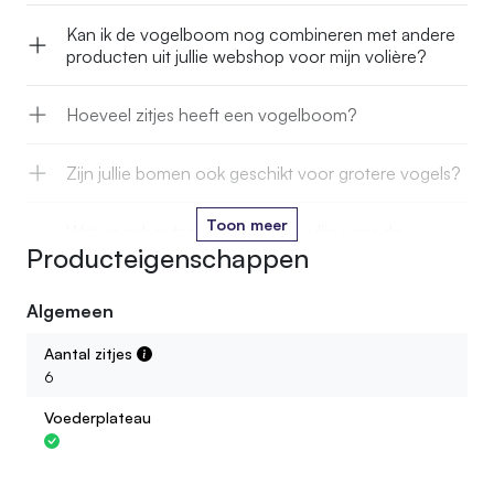
Kan ik de vogelboom nog combineren met andere
producten uit jullie webshop voor mijn volière?
Hoeveel zitjes heeft een vogelboom?
Zijn jullie bomen ook geschikt voor grotere vogels?
Toon meer
Wat voor houtsoort gebruiken jullie voor de
Producteigenschappen
vogelbomen?
Algemeen
Zijn de vogelbomen behandeld tegen
houtaantasters?
Aantal zitjes
6
Voederplateau