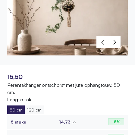
15,50
Perentakhanger ontschorst met jute ophangtouw, 80
cm.
Lengte tak
80 cm
120 cm
5 stuks
14,73
-5%
p/s