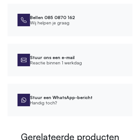
2-4 cm
Bellen 085 0870 162
Afwerking
Wij helpen je graag
Bewerking
Ontschorst
Stuur ons een e-mail
Product
Reactie binnen 1 werkdag
Lengte touw
2 x 150 cm
Lengte tak
80 cm
Stuur een WhatsApp-bericht
Handig toch?
SKU
170.02.01.080
EAN
715235640012
Gerelateerde producten