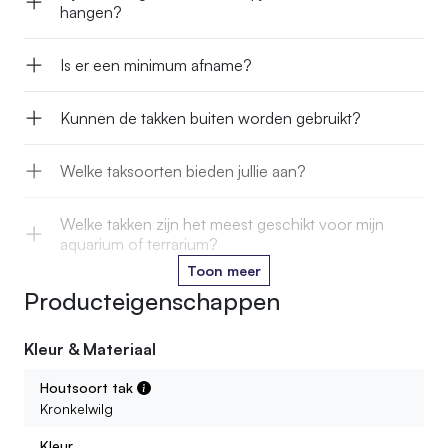
hangen?
Is er een minimum afname?
Kunnen de takken buiten worden gebruikt?
Welke taksoorten bieden jullie aan?
Welke takken zijn het meest geschikt voor mijn
aquarium of terrarium?
Toon meer
Producteigenschappen
Zijn de takken in jullie webshop veilig voor mijn
huisdier?
Kleur & Materiaal
Kweken jullie de takken zelf?
Houtsoort tak
Kronkelwilg
Wat is de levensduur van de decoratieve natuurlijke
takken?
Kleur