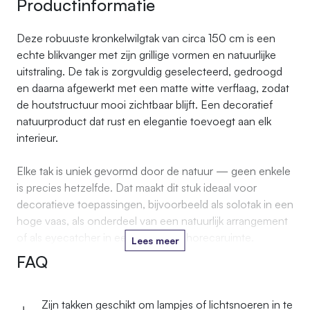
Productinformatie
Deze robuuste kronkelwilgtak van circa 150 cm is een
echte blikvanger met zijn grillige vormen en natuurlijke
uitstraling. De tak is zorgvuldig geselecteerd, gedroogd
en daarna afgewerkt met een matte witte verflaag, zodat
de houtstructuur mooi zichtbaar blijft. Een decoratief
natuurproduct dat rust en elegantie toevoegt aan elk
interieur.
Elke tak is uniek gevormd door de natuur — geen enkele
is precies hetzelfde. Dat maakt dit stuk ideaal voor
decoratieve toepassingen, bijvoorbeeld als solotak in een
hoge vaas, als onderdeel van een natuurlijk arrangement
of als eyecatcher in een winkel- of horecaruimte.
Lees meer
FAQ
Zijn takken geschikt om lampjes of licht­snoeren in te