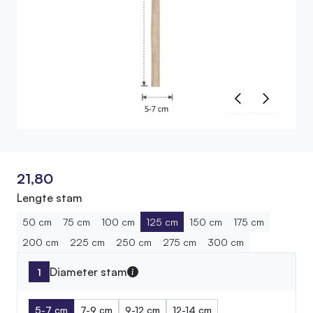
21,80
Lengte stam
50 cm
75 cm
100 cm
125 cm
150 cm
175 cm
200 cm
225 cm
250 cm
275 cm
300 cm
Diameter stam
5-7 cm
7-9 cm
9-12 cm
12-14 cm