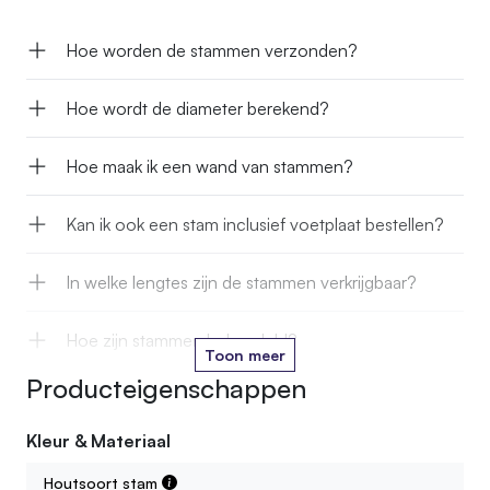
Hoe worden de stammen verzonden?
Hoe wordt de diameter berekend?
Hoe maak ik een wand van stammen?
Kan ik ook een stam inclusief voetplaat bestellen?
In welke lengtes zijn de stammen verkrijgbaar?
Hoe zijn stammen behandeld?
Toon meer
Producteigenschappen
Kan een stam die ik bestel afwijken van de foto op
jullie webshop?
Kleur & Materiaal
Zijn de stammen altijd recht?
Houtsoort stam