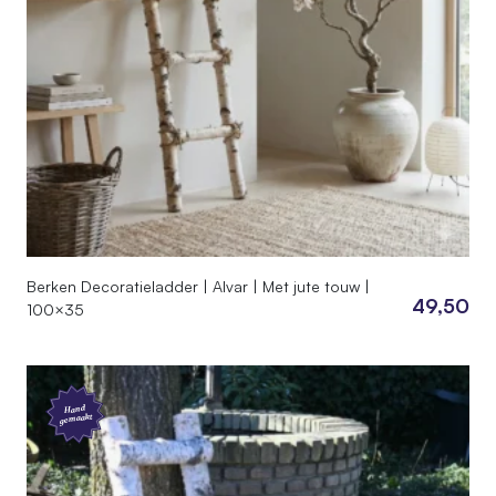
Berken Decoratieladder | Alvar | Met jute touw |
49,50
100×35
Hand
gemaakt