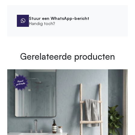
Type menukaarthouder
Ratatouille
Stuur een WhatsApp-bericht
Handig toch?
SKU
610.01.01.018
EAN
7442954932977
Gerelateerde producten
Afmetingen
18 × 8 cm
Hand
gemaakt