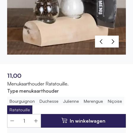
11,00
Menukaarthouder Ratatouille.
Type menukaarthouder
Bourguignon
Duchesse
Julienne
Merengue
Niçoise
Ratatouille
In winkelwagen