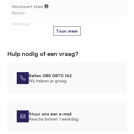
Houtsoort stam
Berken
Materiaal
Hout
Toon meer
Afmetingen
Hulp nodig of een vraag?
Sleuf menukaart
8 cm
Uitsparing zoutvaatje
Bellen 085 0870 162
Wij helpen je graag
5 cm
Afwerking
Bewerking
Stuur ons een e-mail
Geschuurd
Reactie binnen 1 werkdag
Product