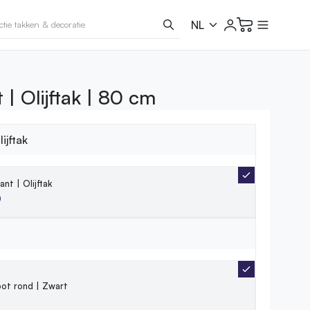
 | Olijftak | 80 cm
ijftak
ant | Olijftak
0
ot rond | Zwart