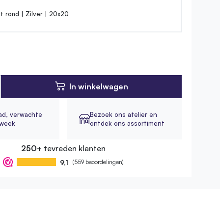
 rond | Zilver | 20x20
In winkelwagen
ad,
verwachte
Bezoek ons atelier en
1 week
ontdek ons assortiment
250+
tevreden klanten
9,1
(559 beoordelingen)