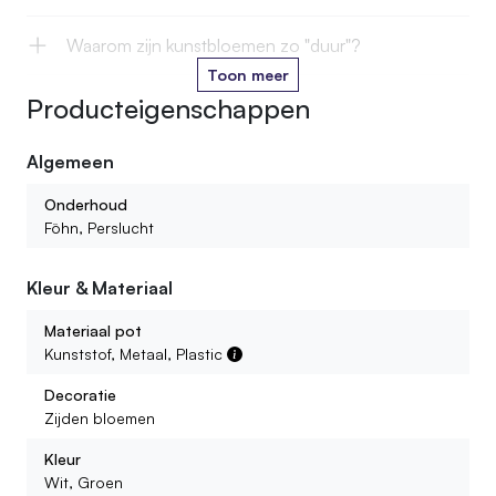
Waarom zijn kunstbloemen zo "duur"?
Toon meer
Producteigenschappen
Kan je kunstbloemen in het water zetten?
Algemeen
Hoe lang gaan jullie kunstbloemen mee?
Onderhoud
Kan ik ook kant en klare boeketten of bloemstukken
Föhn, Perslucht
bestellen?
Kleur & Materiaal
Wat voor kunstbloemen kan ik bij jullie vinden?
Materiaal pot
Kunststof, Metaal, Plastic
Decoratie
Zijden bloemen
Kleur
Wit, Groen