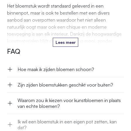
Het bloemstuk wordt standaard geleverd in een
binnenpot, maar is ook te bestellen met een divers
aanbod aan overpotten waardoor het niet alleen
natuurlijk oogt maar ook een chique en moderne
toevoeging is aan elk interieur. Dankzij de hoogwaardige
kunstmaterialen blijft dit stuk jarenlang mooi, zonder
Lees meer
verzorging of water.
FAQ
Hoe maak ik zijden bloemen schoon?
Zijn zijden bloemstukken geschikt voor buiten?
Waarom zou ik kiezen voor kunstbloemen in plaats
van echte bloemen?
Ik wil een bloemstuk in een eigen pot zetten, kan
dat?