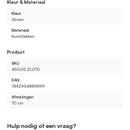
Kleur & Materiaal
Wat voor kunstbloemen kan ik bij jullie vinden?
Kleur
Groen
Materiaal
Kunsttakken
Product
SKU
450.05.21.070
EAN
7442954889899
Afmetingen
70 cm
Hulp nodig of een vraag?