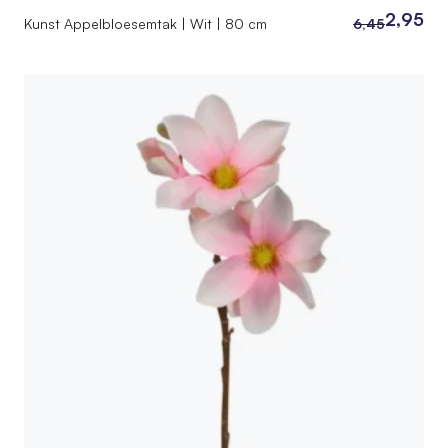
2,95
Kunst Appelbloesemtak | Wit | 80 cm
6,45
Oorspronkelij
Huidige
prijs
prijs
was:
is:
6,45.
2,95.