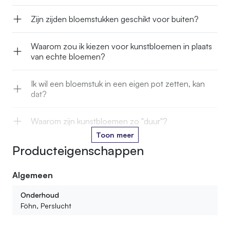
Zijn zijden bloemstukken geschikt voor buiten?
Waarom zou ik kiezen voor kunstbloemen in plaats
van echte bloemen?
Ik wil een bloemstuk in een eigen pot zetten, kan
dat?
Waarom zijn kunstbloemen zo "duur"?
Toon meer
Producteigenschappen
Kan je kunstbloemen in het water zetten?
Algemeen
Hoe lang gaan jullie kunstbloemen mee?
Onderhoud
Kan ik ook kant en klare boeketten of bloemstukken
Föhn, Perslucht
bestellen?