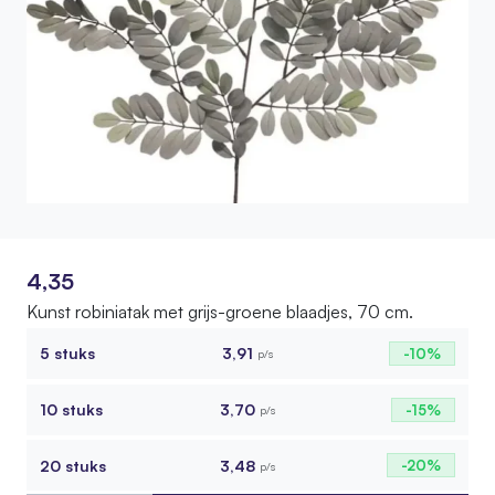
4,35
Kunst robiniatak met grijs-groene blaadjes, 70 cm.
5 stuks
3,91
-10%
p/s
10 stuks
3,70
-15%
p/s
20 stuks
3,48
-20%
p/s