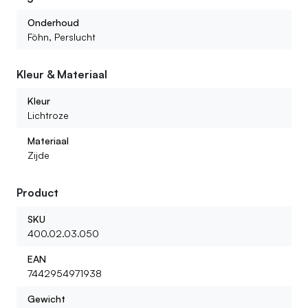
Onderhoud
Kan ik ook kant en klare boeketten of bloemstukken
Föhn, Perslucht
bestellen?
Kleur & Materiaal
Wat voor kunstbloemen kan ik bij jullie vinden?
Kleur
Lichtroze
Materiaal
Zijde
Product
SKU
400.02.03.050
EAN
7442954971938
Gewicht