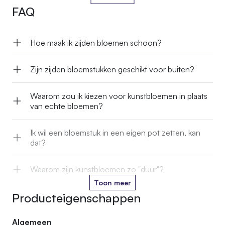
FAQ
Hoe maak ik zijden bloemen schoon?
Zijn zijden bloemstukken geschikt voor buiten?
Waarom zou ik kiezen voor kunstbloemen in plaats
van echte bloemen?
Ik wil een bloemstuk in een eigen pot zetten, kan
dat?
Waarom zijn kunstbloemen zo "duur"?
Toon meer
Producteigenschappen
Kan je kunstbloemen in het water zetten?
Algemeen
Hoe lang gaan jullie kunstbloemen mee?