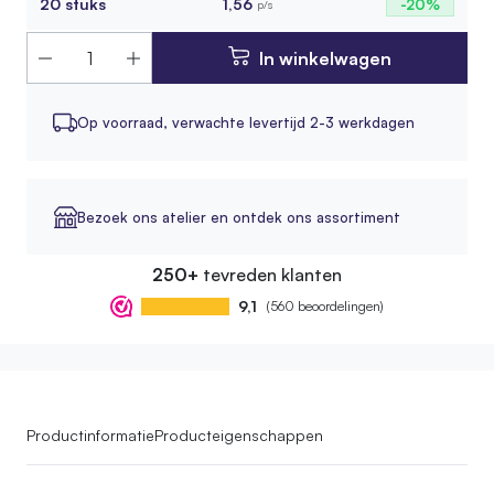
20 stuks
1,56
-20%
p/s
In winkelwagen
Op voorraad,
verwachte levertijd 2-3 werkdagen
Bezoek ons atelier en ontdek ons assortiment
250+
tevreden klanten
9,1
(560 beoordelingen)
Productinformatie
Producteigenschappen