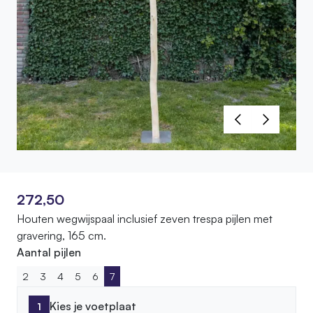
272,50
Houten wegwijspaal inclusief zeven trespa pijlen met
gravering, 165 cm.
Aantal pijlen
2
3
4
5
6
7
Kies je voetplaat