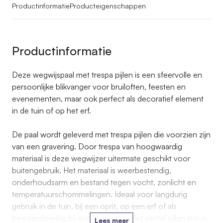
Productinformatie
Producteigenschappen
Productinformatie
Deze wegwijspaal met trespa pijlen is een sfeervolle en
persoonlijke blikvanger voor bruiloften, feesten en
evenementen, maar ook perfect als decoratief element
in de tuin of op het erf.
De paal wordt geleverd met trespa pijlen die voorzien zijn
van een gravering. Door trespa van hoogwaardig
materiaal is deze wegwijzer uitermate geschikt voor
buitengebruik. Het materiaal is weerbestendig,
onderhoudsarm en bestand tegen vocht, zonlicht en
temperatuurschommelingen. Ideaal voor langdurig
gebruik in de tuin, bij een oprit, op een erf of als
bewegwijzering bij evenementen. Het aantal pijlen stel je
Lees meer