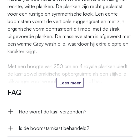
rechte, witte planken. De planken zijn recht geplaatst
voor een rustige en symmetrische look. Een echte
boomstam vormt de verticale ruggengraat en met zijn
organische vorm contrasteert dit mooi met de strak
uitgevoerde planken. De massieve stam is afgewerkt met
een warme Grey wash olie, waardoor hij extra diepte en
karakter krijgt.
Met een hoogte van 250 cm en 4 royale planken biedt
de kast zowel praktische opbergruimte als een stijlvolle
blikvanger voor woonkamer, kantoor of hal.
Lees meer
FAQ
Hoe wordt de kast verzonden?
Is de boomstamkast behandeld?