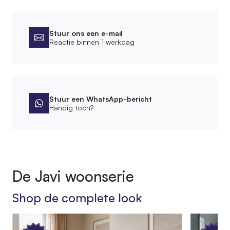
Afmetingen
Hoogte kast
250 cm
Stuur ons een e-mail
Reactie binnen 1 werkdag
Montage
Montagewijze
Wandmontage
Stuur een WhatsApp-bericht
Handig toch?
Bevestigingsmateriaal meegeleverd
Afwerking
Bewerking
De Javi woonserie
Geschuurd
Shop de complete look
Behandeling
Diepgevroren