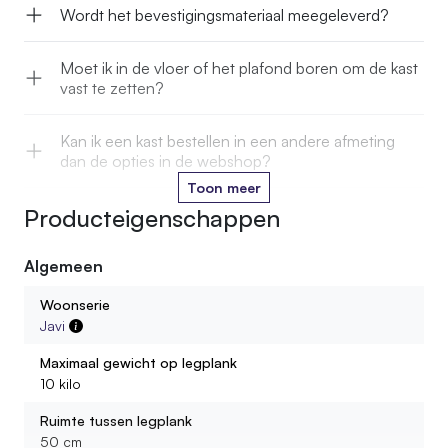
Wordt het bevestigingsmateriaal meegeleverd?
Moet ik in de vloer of het plafond boren om de kast
vast te zetten?
Kan ik een kast bestellen in een andere afmeting
dan de opties in de webshop?
Toon meer
Producteigenschappen
Kan ik de stam in een kleur laten oliën die past bij
mijn interieur?
Algemeen
Wordt de kast gemonteerd geleverd?
Woonserie
Javi
Hoeveel gewicht kan ik op één legplank zetten?
Maximaal gewicht op legplank
10 kilo
Uit wat voor materiaal bestaan de legplanken?
Ruimte tussen legplank
50 cm