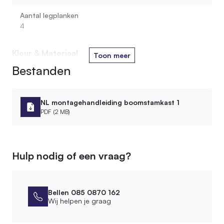
Aantal legplanken
4
Kleur & Materiaal
Toon meer
Bestanden
Houtsoort stam
Loofhout
Kleur oliebehandeling
NL montagehandleiding boomstamkast 1
2.Grey wash
PDF (2 MB)
Soort legplank
MDF
Hulp nodig of een vraag?
Kleur legplank
Wit
Materiaal
Bellen 085 0870 162
Hout
Wij helpen je graag