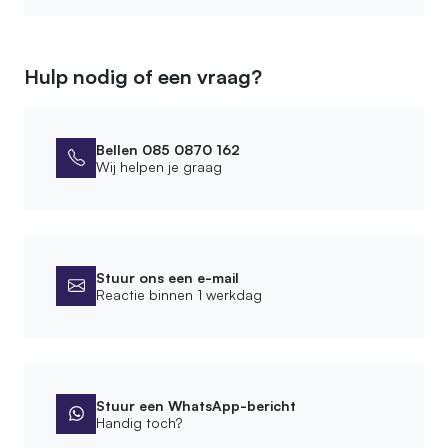
Recht
, Natuurlijke kronkel
, Op maat gemaakte
buiging
Hulp nodig of een vraag?
Product
SKU
Bellen 085 0870 162
030.JJ.01.400
Wij helpen je graag
EAN
7442954936937
Stuur ons een e-mail
Reactie binnen 1 werkdag
Stuur een WhatsApp-bericht
Handig toch?