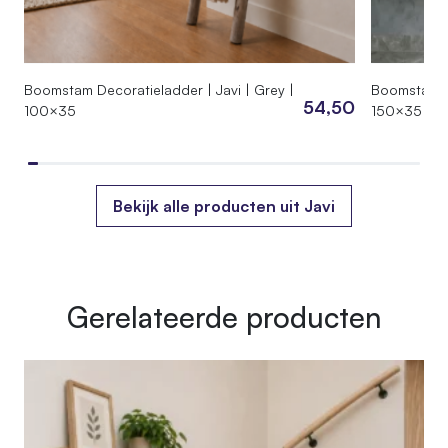
Boomstam Decoratieladder | Javi | Grey |
Boomstam De
54,50
100×35
150×35
Bekijk alle producten uit Javi
Gerelateerde producten