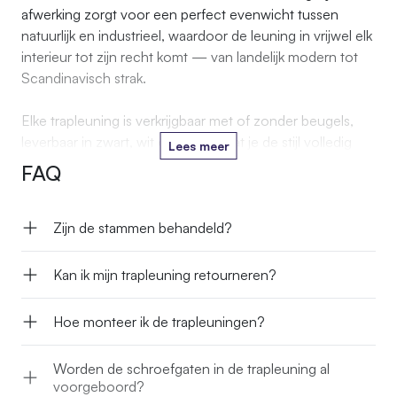
afwerking zorgt voor een perfect evenwicht tussen
natuurlijk en industrieel, waardoor de leuning in vrijwel elk
interieur tot zijn recht komt — van landelijk modern tot
Scandinavisch strak.
Elke trapleuning is verkrijgbaar met of zonder beugels,
leverbaar in zwart, wit of RVS, zodat je de stijl volledig
Lees meer
kunt afstemmen op jouw interieur. Er zijn drie prachtige
FAQ
varianten beschikbaar: de rechte uitvoering, de natuurlijk
gekronkelde versie en de op maat gebogen leuning.
Zijn de stammen behandeld?
De rechte trapleuning is met zorg geselecteerd op een
rustige vorm, maar blijft altijd licht organisch — nooit
Kan ik mijn trapleuning retourneren?
volledig kaarsrecht, want elke stam behoudt zijn
natuurlijke karakter. De gekronkelde variant is juist
Hoe monteer ik de trapleuningen?
gekozen op extra mooie bochten en speelse lijnen,
ideaal voor wie de charme van puur natuur nog sterker
Worden de schroefgaten in de trapleuning al
wil benadrukken. Voor trappen met een bijzondere vorm
voorgeboord?
kan de leuning ook met een op maat gemaakte buiging