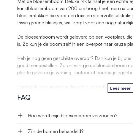
Met de bloesemboom Deluxe Nikita haal je een echte e
kunstbloesemboom van 200 cm hoog heeft een natuurli
bloesemtakken die voor een luxe en sfeervolle uitstrali
frisse groene blaadjes, wat zorgt voor een nog natuurlijk
De bloesemboom wordt geleverd op een voetplaat, die 
is. Zo kun je de boom zelf in een overpot naar keuze pl
Heb je nog geen geschikte overpot? Dan kun je bij ons d
goud meebestellen. Zo ontvang je de bloesemboom com
plek te geven in je woning, kantoor of horecagelegenhe
Dankzij de hoogwaardige kunstbloesems blijft de boom het
Lees meer
dat je er omkijken naar hebt.
FAQ
Hoe wordt mijn bloesemboom verzonden?
Zijn de bomen behandeld?