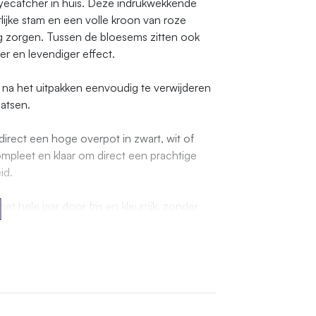
yecatcher in huis. Deze indrukwekkende
jke stam en een volle kroon van roze
ng zorgen. Tussen de bloesems zitten ook
er en levendiger effect.
na het uitpakken eenvoudig te verwijderen
aatsen.
irect een hoge overpot in zwart, wit of
pleet en klaar om direct een prachtige
id.
 hele jaar door fris en kleurrijk, zonder