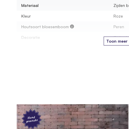
Materiaal
Zijden 
Welke bloemen gebruiken jullie voor de bloesem
Kleur
Roze
Houtsoort bloesemboom
Peren
Decoratie
Zijden 
Toon meer
Kleur pot
Wit, Zw
Afmetingen
Hoogte boom
150 cm
Hoogte pot
82 cm
Montage
Leveringsvorm
Comple
Hand
gemaakt
Product