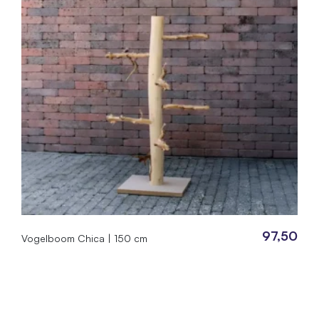
05.200
4955983
97,50
Vogelboom Chica | 150 cm