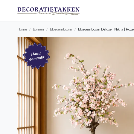
Home
Bomen
Bloesemboom
Bloesemboom Deluxe | Nikita | Roz
Hand
gemaakt