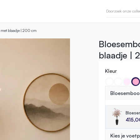
e met blaadje | 200 cm
Bloesembo
blaadje |
Kleur
Bloesemboom
Bloese
415,0
Kies je voet