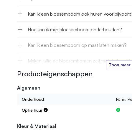
Kan ik een bloesemboom ook huren voor bijvoorbee
Hoe kan ik mijn bloesemboom onderhouden?
Kan ik een bloesemboom op maat laten maken?
Maken jullie de bloesembomen zelf met de hand?
Toon meer
Producteigenschappen
Uit welk materiaal bestaan de potten?
Algemeen
Als ik de bloesemboom met pot bestel, wordt dez
Onderhoud
Föhn, Pe
Hoe kan ik de boom vastzetten in een eigen pot?
Optie huur
Als ik een bloesemboom zonder pot bestel, hoe kri
Kleur & Materiaal