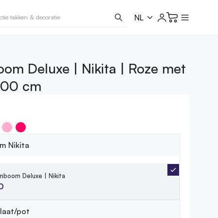
om Deluxe | Nikita | Roze met
 200 cm
 Nikita
mboom Deluxe | Nikita
0
plaat/pot