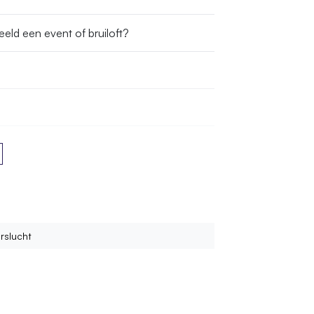
ld een event of bruiloft?
e dan compleet geleverd?
rslucht
jg ik die dan thuisbezorgd?