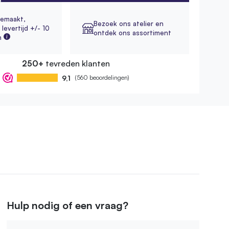
emaakt,
Bezoek ons atelier en
levertijd +/- 10
ontdek ons assortiment
n
250+
tevreden klanten
9,1
(560 beoordelingen)
Hulp nodig of een vraag?