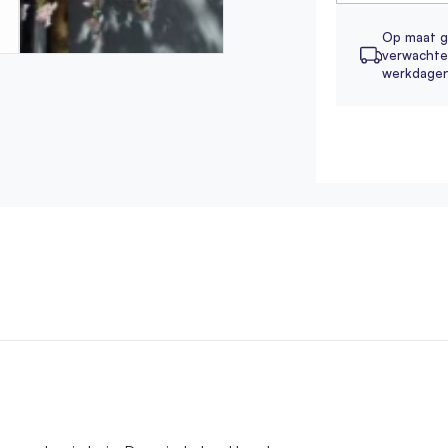
Op maat g
verwachte 
werkdage