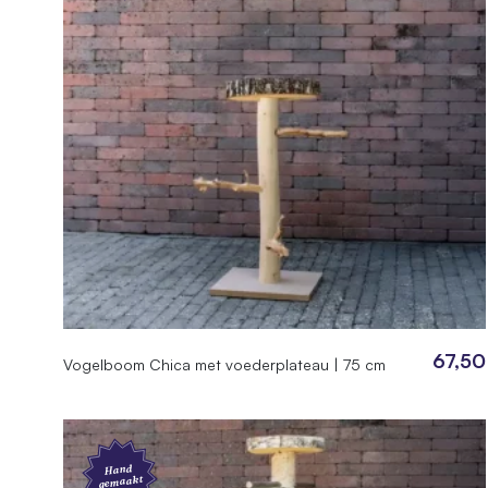
SKU
430.11.
EAN
744295
67,50
Vogelboom Chica met voederplateau | 75 cm
Hand
gemaakt