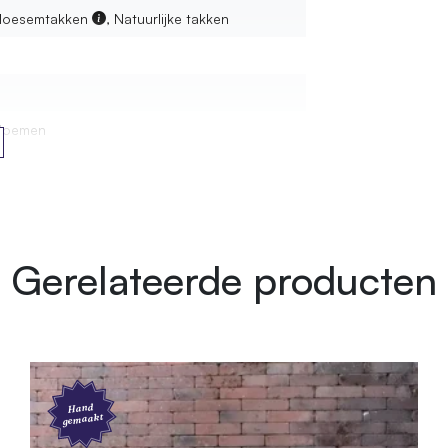
bloesemtakken
, Natuurlijke takken
bomen?
bloemen
art, Goud
Gerelateerde producten
et gemonteerd
Hand
gemaakt