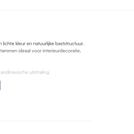
chte kleur en natuurlijke baststructuur.
stammen ideaal voor interieurdecoratie,
candinavische uitstraling.