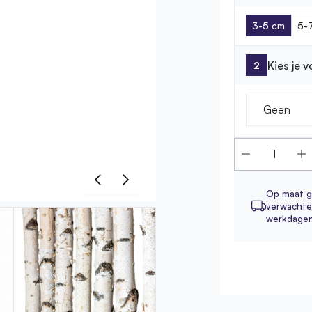
3-5 cm
5-
Kies je 
Geen
Op maat g
verwachte 
werkdage