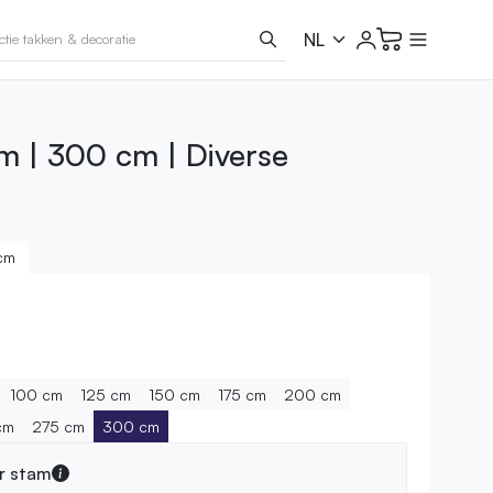
m | 300 cm | Diverse
cm
100 cm
125 cm
150 cm
175 cm
200 cm
cm
275 cm
300 cm
r stam