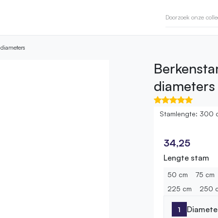
 diameters
Berkensta
diameters
Stamlengte: 300 
34,25
Lengte stam
50 cm
75 cm
225 cm
250 
Diamete