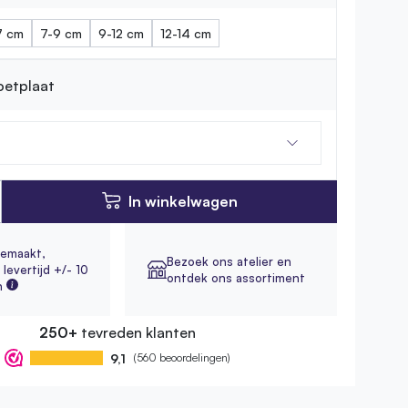
7 cm
7-9 cm
9-12 cm
12-14 cm
voetplaat
In winkelwagen
emaakt,
Bezoek ons atelier en
levertijd +/- 10
ontdek ons assortiment
n
250+
tevreden klanten
9,1
(560 beoordelingen)