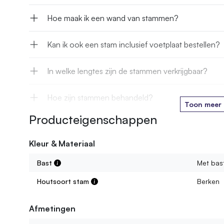
Hoe maak ik een wand van stammen?
Kan ik ook een stam inclusief voetplaat bestellen?
In welke lengtes zijn de stammen verkrijgbaar?
Hoe zijn stammen behandeld?
Toon meer
Producteigenschappen
Kan een stam die ik bestel afwijken van de foto op
Kleur & Materiaal
Zijn de stammen altijd recht?
Bast
Met bas
Houtsoort stam
Berken
Afmetingen