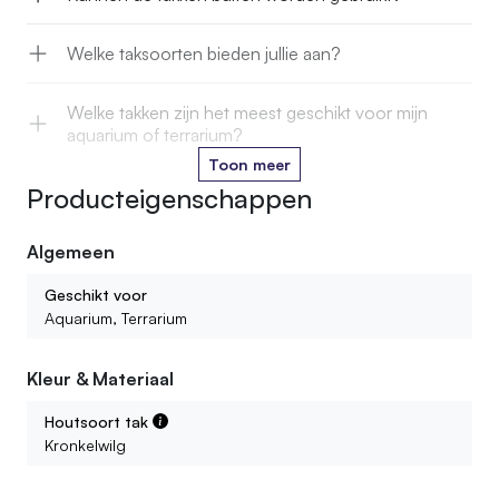
Welke taksoorten bieden jullie aan?
Welke takken zijn het meest geschikt voor mijn
aquarium of terrarium?
Toon meer
Producteigenschappen
Zijn de takken in jullie webshop veilig voor mijn
huisdier?
Algemeen
Kweken jullie de takken zelf?
Geschikt voor
Aquarium, Terrarium
Wat is de levensduur van de decoratieve natuurlijke
takken?
Kleur & Materiaal
Houtsoort tak
Kronkelwilg