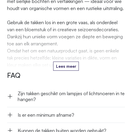
met sierlijke bochten en vertakkingen — ideaal voor wie
houdt van organische vormen en een rustieke uitstraling.
Gebruik de takken los in een grote vaas, als onderdeel
van een bloemstuk of in creatieve seizoensdecoraties.
Dankzij hun unieke vorm voegen ze diepte en beweging
toe aan elk arrangement.
Omdat het om een natuurproduct gaat, is geen enkele
tak precies hetzelfde; kleine variaties in dikte, vorm en
kleur maken elke set uniek.
Lees meer
FAQ
Zijn takken geschikt om lampjes of licht­snoeren in te
hangen?
Is er een minimum afname?
Kunnen de takken buiten worden gebruikt?