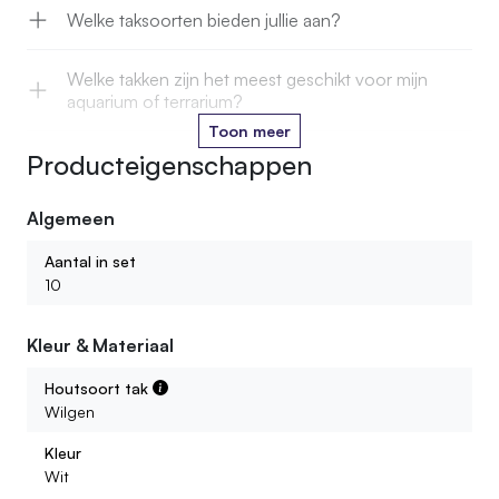
Welke taksoorten bieden jullie aan?
Welke takken zijn het meest geschikt voor mijn
aquarium of terrarium?
Toon meer
Producteigenschappen
Zijn de takken in jullie webshop veilig voor mijn
huisdier?
Algemeen
Kweken jullie de takken zelf?
Aantal in set
10
Wat is de levensduur van de decoratieve natuurlijke
takken?
Kleur & Materiaal
Houtsoort tak
Wilgen
Kleur
Wit