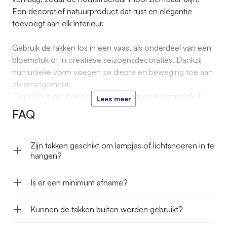
Een decoratief natuurproduct dat rust en elegantie
toevoegt aan elk interieur.
Gebruik de takken los in een vaas, als onderdeel van een
bloemstuk of in creatieve seizoensdecoraties. Dankzij
hun unieke vorm voegen ze diepte en beweging toe aan
elk arrangement.
Omdat het om een natuurproduct gaat, is geen enkele
Lees meer
tak precies hetzelfde; kleine variaties in dikte, vorm en
FAQ
kleur maken elke set uniek.
Zijn takken geschikt om lampjes of licht­snoeren in te
hangen?
Is er een minimum afname?
Kunnen de takken buiten worden gebruikt?