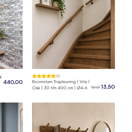
(5)
k
440,00
Boomstam Trapleuning | Vita |
13,50
Vanaf
Oak | 30 t/m 400 cm | Ø4-6