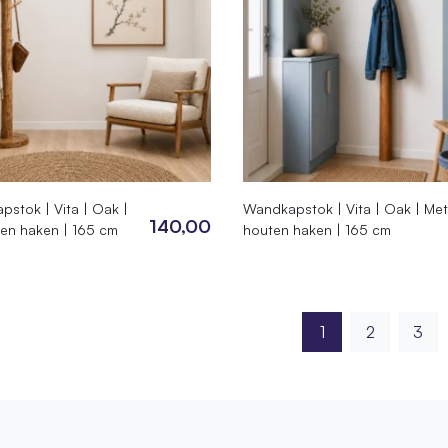
pstok | Vita | Oak |
Wandkapstok | Vita | Oak | Met
140,00
en haken | 165 cm
houten haken | 165 cm
1
2
3