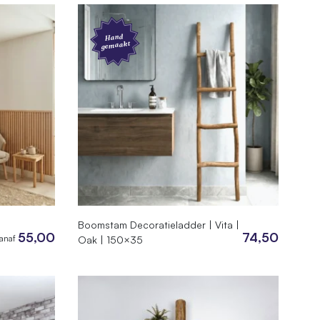
Hand
gemaakt
Boomstam Decoratieladder | Vita |
55,00
74,50
anaf
Oak | 150×35