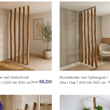
r met Stelschroef
Roomdivider met Ophangrail |
55,00
Vanaf
V
ak | 200 t/m 300 cm
Vita | Oak | 200 t/m 300 cm
t