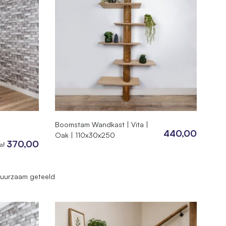
Boomstam Wandkast | Vita |
440,00
Oak | 110x30x250
370,00
af
uurzaam geteeld