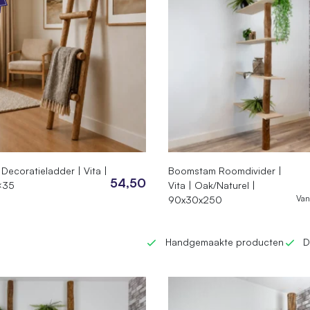
ecoratieladder | Vita |
Boomstam Roomdivider |
54,50
×35
Vita | Oak/Naturel |
Van
90x30x250
Handgemaakte producten
D