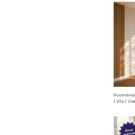
Roomdivide
| Vita | O
Hand
gemaak