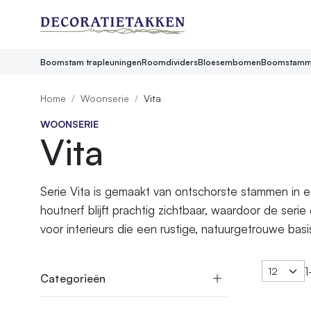
Boomstam trapleuningen
Roomdividers
Bloesembomen
Boomstamm
Home
Woonserie
Vita
WOONSERIE
Vita
Serie Vita is gemaakt van ontschorste stammen in ee
houtnerf blijft prachtig zichtbaar, waardoor de serie 
voor interieurs die een rustige, natuurgetrouwe basi
1
Categorieën