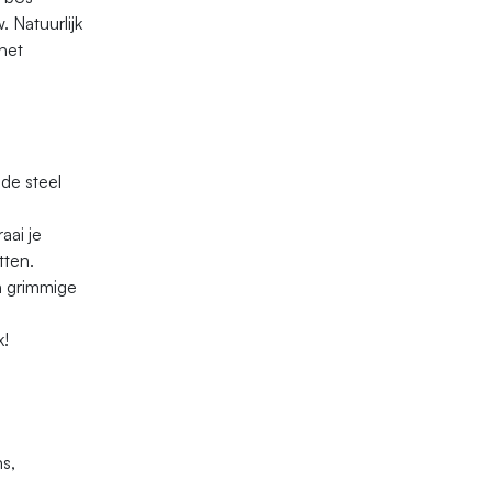
 Natuurlijk
het
de steel
aai je
tten.
n grimmige
k!
s,