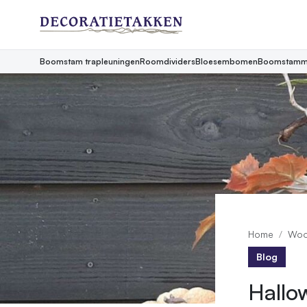
Boomstam trapleuningen
Roomdividers
Bloesembomen
Boomstamm
Home
Woo
Blog
Hallo