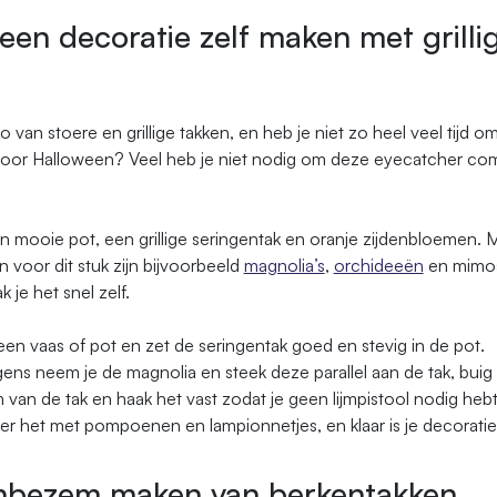
een decoratie zelf maken met grilli
o van stoere en grillige takken, en heb je niet zo heel veel tijd om
oor Halloween? Veel heb je niet nodig om deze eyecatcher com
n mooie pot, een grillige seringentak en oranje zijdenbloemen. 
 voor dit stuk zijn bijvoorbeeld
magnolia’s
,
orchideeën
en mimosa
 je het snel zelf.
n vaas of pot en zet de seringentak goed en stevig in de pot.
ens neem je de magnolia en steek deze parallel aan de tak, buig
 van de tak en haak het vast zodat je geen lijmpistool nodig hebt
r het met pompoenen en lampionnetjes, en klaar is je decoratie
nbezem maken van berkentakken