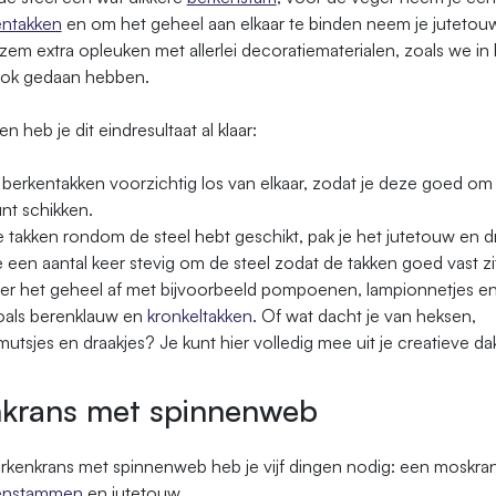
entakken
en om het geheel aan elkaar te binden neem je jutetouw.
zem extra opleuken met allerlei decoratiematerialen, zoals we in 
ook gedaan hebben.
en heb je dit eindresultaat al klaar:
 berkentakken voorzichtig los van elkaar, zodat je deze goed om 
nt schikken.
de takken rondom de steel hebt geschikt, pak je het jutetouw en dr
 een aantal keer stevig om de steel zodat de takken goed vast zi
r het geheel af met bijvoorbeeld pompoenen, lampionnetjes e
oals berenklauw en
kronkeltakken
. Of wat dacht je van heksen,
utsjes en draakjes? Je kunt hier volledig mee uit je creatieve da
krans met spinnenweb
rkenkrans met spinnenweb heb je vijf dingen nodig: een moskran
enstammen
en jutetouw.