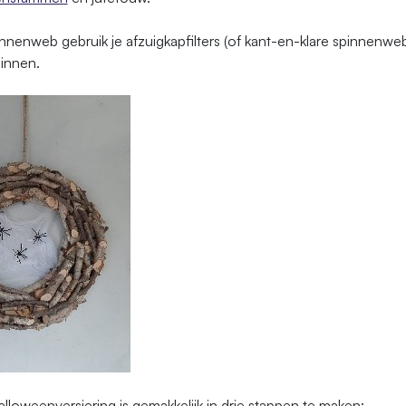
nnenweb gebruik je afzuigkapfilters (of kant-en-klare spinnenwe
pinnen.
loweenversiering is gemakkelijk in drie stappen te maken: