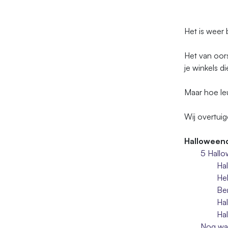
Het is weer 
Het van oors
je winkels di
Maar hoe leu
Wij overtuig
Halloweend
5 Hallo
Hal
He
Be
Hal
Hal
Nog wat