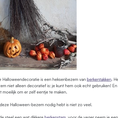
e Halloweendecoratie is een heksenbezem van
berkentakken
. H
zem niet alleen decoratief is: je kunt hem ook echt gebruiken! En 
t moeilijk om er zelf eentje te maken.
 deze Halloween-bezem nodig hebt is niet zo veel.
e steel een wat dikkere
berkenstam
, voor de veger neem je ee