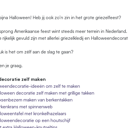
bijna Halloween! Heb jij ook zo’n zin in het grote griezelfeest?
prong Amerikaanse feest wint steeds meer terrein in Nederland. 
e rijkelijk gevuld zijn met allerlei griezelkledij en Halloweendecorat
k is het om zélf aan de slag te gaan?
en je graag.
ecoratie zelf maken
weendecoratie-ideeën om zelf te maken
loween decoratie zelf maken met grillige takken
ksenbezem maken van berkentakken
rkenkrans met spinnenweb
loweentafel met kronkelhazelaars
loweendecoratie op een houtschijf
 extra Halloween-knutseltips