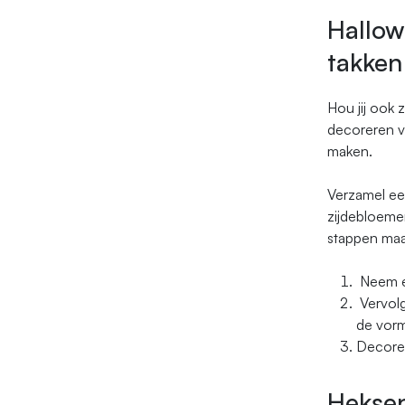
Hallow
takken
Hou jij ook z
decoreren v
maken.
Verzamel ee
zijdebloemen
stappen maak
Neem ee
Vervolg
de vorm
Decoree
Hekse