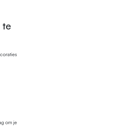
 te
ecoraties
ag om je