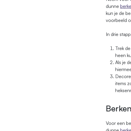
dunne
berk
kun je de be
voorbeeld 
In drie stapp
Trek de
heen ku
Als je 
hiermee
Decoree
items z
heksenm
Berken
Voor een be
dunne
berk