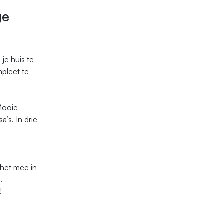
ge
 je huis te
pleet te
Mooie
’s. In drie
 het mee in
.
!