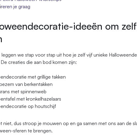
ireren je graag
loweendecoratie-ideeën om zelf
n
 leggen we stap voor stap uit hoe je zelf vijf unieke Halloweend
De creaties die aan bod komen zijn:
endecoratie met grillige takken
bezem van berkentakken
krans met spinnenweb
entafel met kronkelhazelaars
endecoratie op houtschijf
het niet, dus stroop je mouwen op en ga samen met ons aan de sl
oween-sferen te brengen.