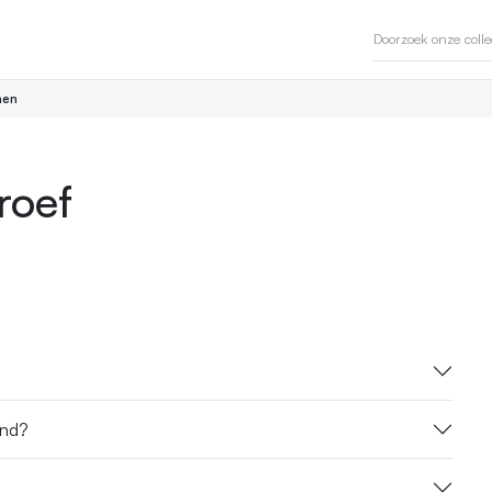
en
roef
ond?