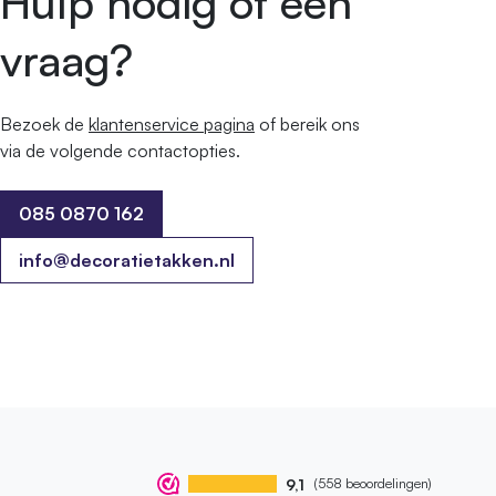
Hulp nodig of een
vraag?
Bezoek de
klantenservice pagina
of bereik ons ​​
via de volgende contactopties.
085 0870 162
085 0870 162
info@decoratietakken.nl
9,1
(558 beoordelingen)