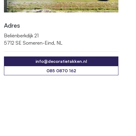
Adres
Beliënberkdijk 21
5712 SE Someren-Eind, NL
info@decoratietakken.nl
info@decoratietakken.nl
085 0870 162