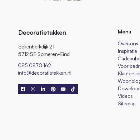
Decoratietakken
Menu
Over ons
Beliënberkdijk 21
Inspiratie
5712 SE Someren-Eind
Cadeaub
085 0870 162
Voor bedr
info@decoratietakken.nl
Klantense
Woonblo
Download
Videos
Sitemap