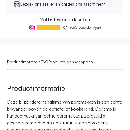
Bezoek ons atelier en ontdek ons assortiment
250+
tevreden klanten
9,1
(560 beoordelingen)
Productinformatie
FAQ
Producteigenschappen
Productinformatie
Deze bijzondere hanglamp van perentakken is een echte
blikvanger boven de eettafel of kookeiland. De lamp is
handgemaakt van echte perentakken, zorgvuldig
geselecteerd op vorm en structuur en vervolgens
verweven tot een uniek geheel. Het resultaat is een