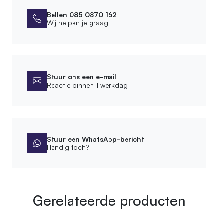
Bevestigingsmateriaal meegeleverd
Bellen 085 0870 162
Wij helpen je graag
Leveringsvorm
Compleet gemonteerd
Montagewijze
Stuur ons een e-mail
Plafondmontage
Reactie binnen 1 werkdag
Ophanging lamp
Frame met ketting
Afwerking
Stuur een WhatsApp-bericht
Handig toch?
Bewerking
Geschuurd, Ontschorst
Product
Gerelateerde producten
Wattage