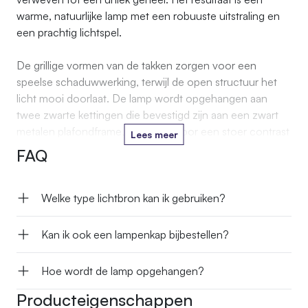
warme, natuurlijke lamp met een robuuste uitstraling en
een prachtig lichtspel.
De grillige vormen van de takken zorgen voor een
speelse schaduwwerking, terwijl de open structuur het
licht mooi doorlaat. De lamp wordt opgehangen aan
twee zwarte kettingen die bevestigd zijn aan een zwart
metalen plafondframe, wat zorgt voor een stoer contrast
Lees meer
met het natuurlijke hout.
FAQ
De drie fittingen zijn geschikt voor E27 LED-lampen,
waardoor je de sfeer volledig kunt afstemmen op je
Welke type lichtbron kan ik gebruiken?
interieur.
Kan ik ook een lampenkap bijbestellen?
Hoe wordt de lamp opgehangen?
Producteigenschappen