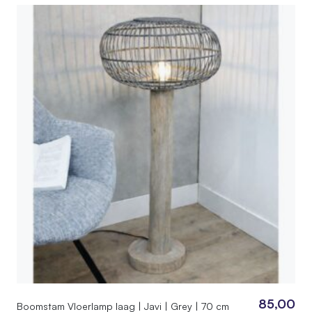
60
SKU
070.01.02.150
EAN
7442954873829
Afmetingen
150 × 130 cm
85,00
Boomstam Vloerlamp laag | Javi | Grey | 70 cm