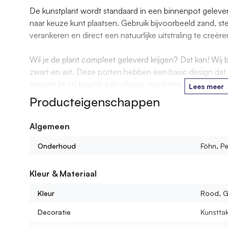
De kunstplant wordt standaard in een binnenpot gelever
naar keuze kunt plaatsen. Gebruik bijvoorbeeld zand, s
verankeren en direct een natuurlijke uitstraling te creëre
Wil je de plant compleet geleverd krijgen? Dat kan! Wij
zwart en wit. Deze potten hebben een basic design dat d
benadrukt en tegelijk een chique, moderne toevoeging v
Lees meer
moderne woonkamer, een urban jungle stijl of een stijlvo
Producteigenschappen
Algemeen
Onderhoud
Föhn, Pe
Kleur & Materiaal
Kleur
Rood, G
Decoratie
Kunstta