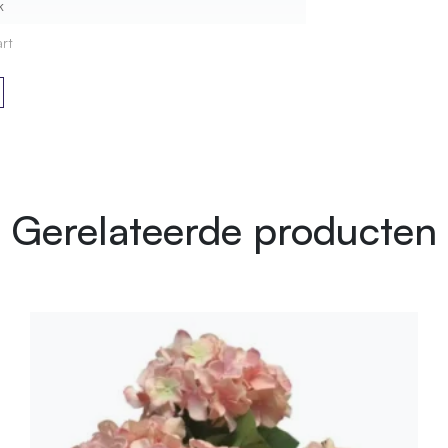
k
rt
Gerelateerde producten
geleverd
05.150