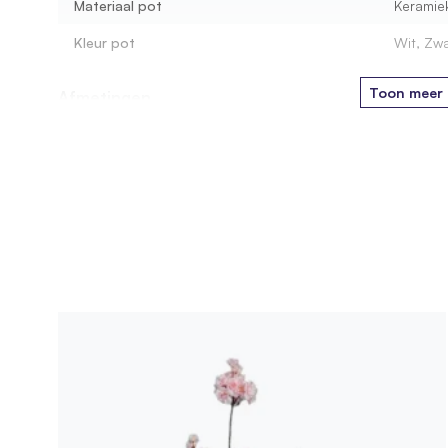
Materiaal pot
Keramie
Kleur pot
Wit, Zwa
Toon meer
Afmetingen
Hoogte pot
40 cm
Breedte pot
22 cm
Aantal cm boven pot
100 cm
Aantal cm in pot
50 cm
Montage
Leveringsvorm
Als set 
Product
SKU
470.23.