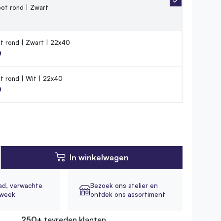
ot rond | Zwart
t rond | Zwart | 22x40
0
t rond | Wit | 22x40
0
In winkelwagen
ad,
verwachte
Bezoek ons atelier en
1 week
ontdek ons assortiment
250+
tevreden klanten