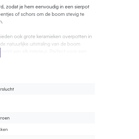
d, zodat je hem eenvoudig in een sierpot
teentjes of schors om de boom stevig te
n.
 bieden ook grote keramieken overpotten in
e natuurlijke uitstraling van de boom
ormt aan elk interieur. Perfect voor een
lle kantoorruimte.
rslucht
roen
kken