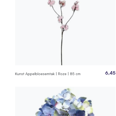
EAN
744295
6,45
Kunst Appelbloesemtak | Roze | 85 cm