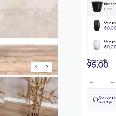
Binnenp
Gratis
Overpo
50,0
Overpo
50,0
Totaalprijs
95,00
Op voorra
levertijd 