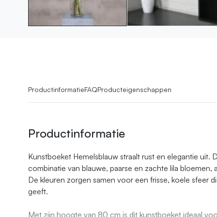
Productinformatie
FAQ
Producteigenschappen
Productinformatie
Kunstboeket Hemelsblauw straalt rust en elegantie uit. D
combinatie van blauwe, paarse en zachte lila bloemen,
De kleuren zorgen samen voor een frisse, koele sfeer die 
geeft.
Met zijn hoogte van 80 cm is dit kunstboeket ideaal vo