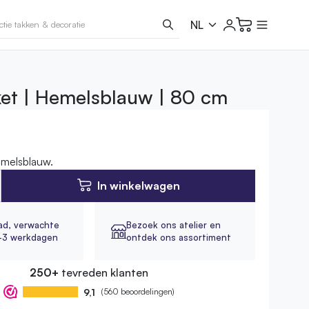
et | Hemelsblauw | 80 cm
melsblauw.
In winkelwagen
ad,
verwachte
Bezoek ons atelier en
2-3 werkdagen
ontdek ons assortiment
250+
tevreden klanten
9,1
(560 beoordelingen)