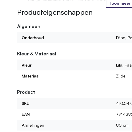
Toon meer
Producteigenschappen
Hoe lang gaan jullie kunstbloemen mee?
Algemeen
Kan ik ook kant en klare boeketten of bloemstukke
Onderhoud
Föhn, Pe
Wat voor kunstbloemen kan ik bij jullie vinden?
Kleur & Materiaal
Kleur
Lila, Pa
Materiaal
Zijde
Product
SKU
410.04.
EAN
774429
Afmetingen
80 cm