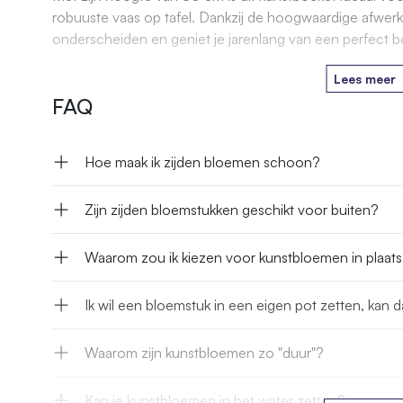
robuuste vaas op tafel. Dankzij de hoogwaardige afwerk
onderscheiden en geniet je jarenlang van een perfect b
Lees meer
FAQ
Hoe maak ik zijden bloemen schoon?
Zijn zijden bloemstukken geschikt voor buiten?
Waarom zou ik kiezen voor kunstbloemen in plaat
Ik wil een bloemstuk in een eigen pot zetten, kan d
Waarom zijn kunstbloemen zo "duur"?
Kan je kunstbloemen in het water zetten?