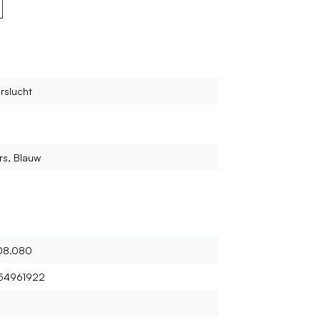
n bestellen?
rslucht
ars, Blauw
08.080
54961922