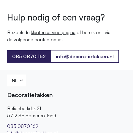
prijs
prijs
was:
is:
Hulp nodig of een vraag?
4,35.
2,75.
Bezoek de
klantenservice pagina
of bereik ons ​​via
de volgende contactopties.
085 0870 162
info@decoratietakken.nl
085 0870 162
Decoratietakken
Beliënberkdijk 21
5712 SE Someren-Eind
085 0870 162