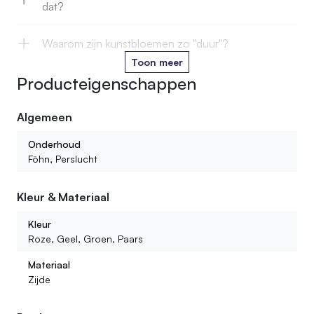
dat?
Waarom zijn kunstbloemen zo "duur"?
Toon meer
Producteigenschappen
Kan je kunstbloemen in het water zetten?
Algemeen
Hoe lang gaan jullie kunstbloemen mee?
Onderhoud
Kan ik ook kant en klare boeketten of bloemstukken
Föhn, Perslucht
bestellen?
Kleur & Materiaal
Wat voor kunstbloemen kan ik bij jullie vinden?
Kleur
Roze, Geel, Groen, Paars
Materiaal
Zijde