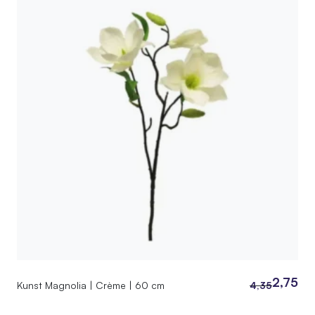
2,75
Kunst Magnolia | Crème | 60 cm
4,35
Oorspronkeli
Huidige