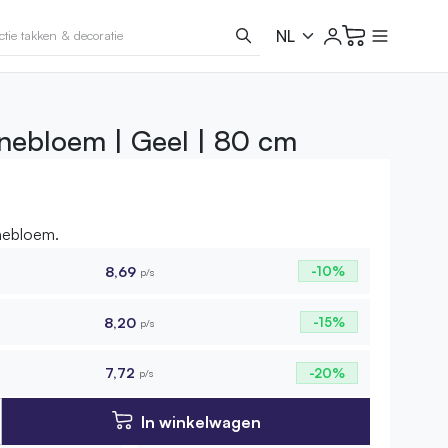
nebloem | Geel | 80 cm
nebloem.
8,69
-10%
p/s
8,20
-15%
p/s
7,72
-20%
p/s
In winkelwagen