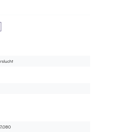
n bestellen?
rslucht
17.080