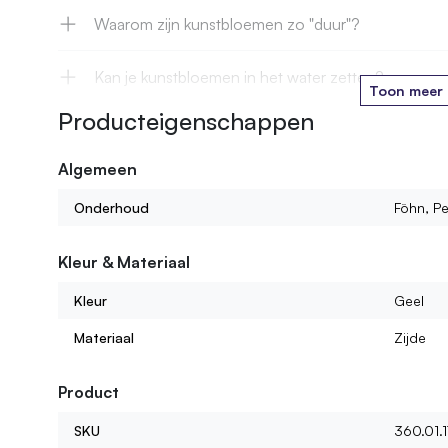
Waarom zijn kunstbloemen zo "duur"?
Kan je kunstbloemen in het water zetten?
Toon meer
Producteigenschappen
Hoe lang gaan jullie kunstbloemen mee?
Algemeen
Kan ik ook kant en klare boeketten of bloemstukke
Onderhoud
Föhn, Pe
Wat voor kunstbloemen kan ik bij jullie vinden?
Kleur & Materiaal
Kleur
Geel
Materiaal
Zijde
Product
SKU
360.01.