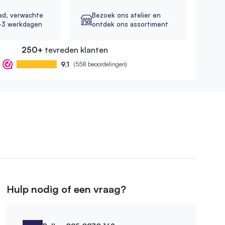
ad,
verwachte
Bezoek ons atelier en
2-3 werkdagen
ontdek ons assortiment
250+
tevreden klanten
9,1
(558 beoordelingen)
Hulp nodig of een vraag?