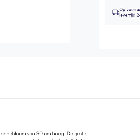
Op voorra
levertijd 
t zonnebloem van 80 cm hoog. De grote,