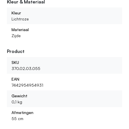
Kleur & Materiaal
Wat voor kunstbloemen kan ik bij jullie vinden?
Kleur
Lichtroze
Materiaal
Zijde
Product
SKU
370.02.03.055
EAN
7442954954931
Gewicht
0,1 kg
Afmetingen
55 cm