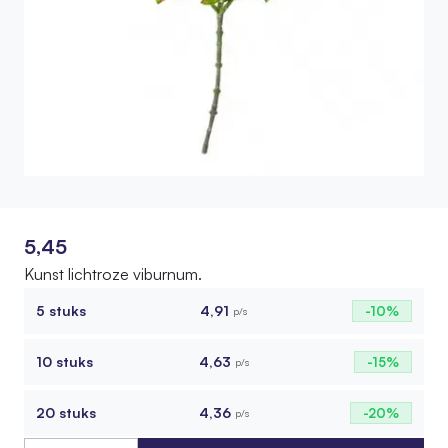
5,45
Kunst lichtroze viburnum.
5 stuks
4,91
-10%
p/s
10 stuks
4,63
-15%
p/s
20 stuks
4,36
-20%
p/s