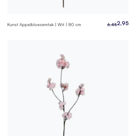
2,95
Kunst Appelbloesemtak | Wit | 80 cm
6,45
Oorspronkelij
Huidige
prijs
prijs
was:
is:
6,45.
2,95.