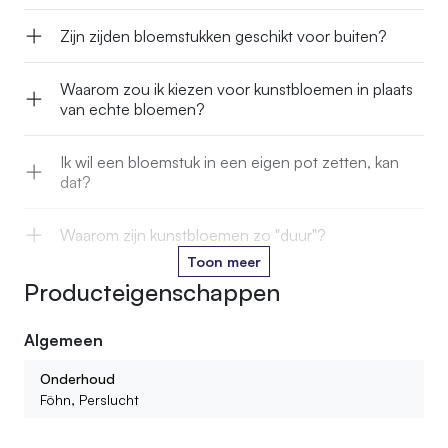
Zijn zijden bloemstukken geschikt voor buiten?
Waarom zou ik kiezen voor kunstbloemen in plaats
van echte bloemen?
Ik wil een bloemstuk in een eigen pot zetten, kan
dat?
Waarom zijn kunstbloemen zo "duur"?
Toon meer
Producteigenschappen
Kan je kunstbloemen in het water zetten?
Algemeen
Hoe lang gaan jullie kunstbloemen mee?
Onderhoud
Kan ik ook kant en klare boeketten of bloemstukken
Föhn, Perslucht
bestellen?