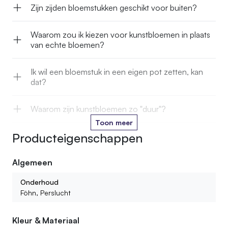
blad, maar zonder onderhoud.
Zijn zijden bloemstukken geschikt voor buiten?
Waarom zou ik kiezen voor kunstbloemen in plaats
van echte bloemen?
Ik wil een bloemstuk in een eigen pot zetten, kan
dat?
Waarom zijn kunstbloemen zo "duur"?
Toon meer
Producteigenschappen
Kan je kunstbloemen in het water zetten?
Algemeen
Hoe lang gaan jullie kunstbloemen mee?
Onderhoud
Kan ik ook kant en klare boeketten of bloemstukken
Föhn, Perslucht
bestellen?
Kleur & Materiaal
Wat voor kunstbloemen kan ik bij jullie vinden?