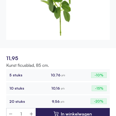
11,95
Kunst ficusblad, 85 cm.
5 stuks
10,76
-10%
p/s
10 stuks
10,16
-15%
p/s
20 stuks
9,56
-20%
p/s
In winkelwagen