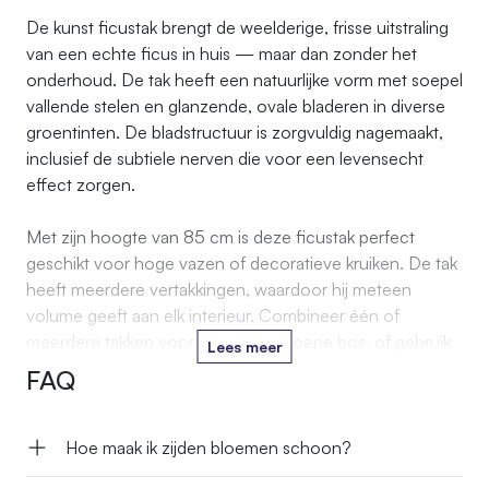
De kunst ficustak brengt de weelderige, frisse uitstraling
van een echte ficus in huis — maar dan zonder het
onderhoud. De tak heeft een natuurlijke vorm met soepel
vallende stelen en glanzende, ovale bladeren in diverse
groentinten. De bladstructuur is zorgvuldig nagemaakt,
inclusief de subtiele nerven die voor een levensecht
effect zorgen.
Met zijn hoogte van 85 cm is deze ficustak perfect
geschikt voor hoge vazen of decoratieve kruiken. De tak
heeft meerdere vertakkingen, waardoor hij meteen
volume geeft aan elk interieur. Combineer één of
meerdere takken voor een volle, groene bos, of gebruik
Lees meer
de ficus als stijlvolle basis voor seizoensdecoraties.
FAQ
Het hoogwaardige kunststofmateriaal zorgt voor een
duurzame, kleurvaste decoratie die jarenlang mooi blijft.
Hoe maak ik zijden bloemen schoon?
Zo geniet je van het weelderige groene effect van echt