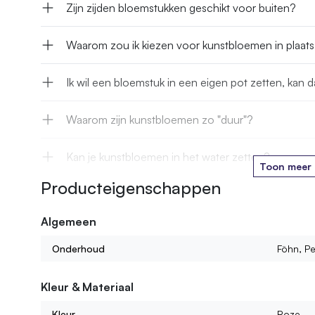
Zijn zijden bloemstukken geschikt voor buiten?
Waarom zou ik kiezen voor kunstbloemen in plaat
Ik wil een bloemstuk in een eigen pot zetten, kan d
Waarom zijn kunstbloemen zo "duur"?
Kan je kunstbloemen in het water zetten?
Toon meer
Producteigenschappen
Hoe lang gaan jullie kunstbloemen mee?
Algemeen
Kan ik ook kant en klare boeketten of bloemstukke
Onderhoud
Föhn, Pe
Wat voor kunstbloemen kan ik bij jullie vinden?
Kleur & Materiaal
Kleur
Roze