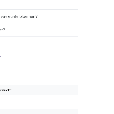
s van echte bloemen?
at?
n bestellen?
rslucht