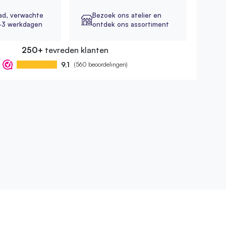
ad,
verwachte
Bezoek ons atelier en
2-3 werkdagen
ontdek ons assortiment
250+
tevreden klanten
9,1
(560 beoordelingen)