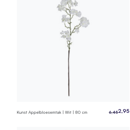
2,95
Kunst Appelbloesemtak | Wit | 80 cm
6,45
Oorspronke
Huidige
prijs
prijs