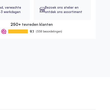
ad,
verwachte
Bezoek ons atelier en
2-3 werkdagen
ontdek ons assortiment
250+
tevreden klanten
9,1
(558 beoordelingen)