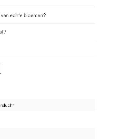
s van echte bloemen?
at?
n bestellen?
rslucht