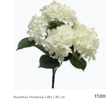
was:
is:
6,45.
2,95.
17,00
Kunstbos Hortensia | Wit | 45 cm