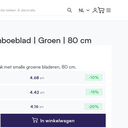
boeblad | Groen | 80 cm
k met smalle groene bladeren, 80 cm.
4,68
-10%
p/s
4,42
-15%
p/s
4,16
-20%
p/s
In winkelwagen