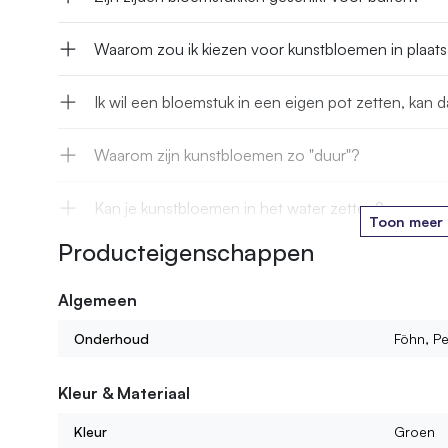
Waarom zou ik kiezen voor kunstbloemen in plaat
Ik wil een bloemstuk in een eigen pot zetten, kan d
Waarom zijn kunstbloemen zo "duur"?
Kan je kunstbloemen in het water zetten?
Toon meer
Producteigenschappen
Hoe lang gaan jullie kunstbloemen mee?
Algemeen
Kan ik ook kant en klare boeketten of bloemstukke
Onderhoud
Föhn, Pe
Wat voor kunstbloemen kan ik bij jullie vinden?
Kleur & Materiaal
Kleur
Groen