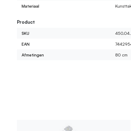
Materiaal
Kunstta
Product
SKU
450.04.
EAN
744295
Afmetingen
80 cm