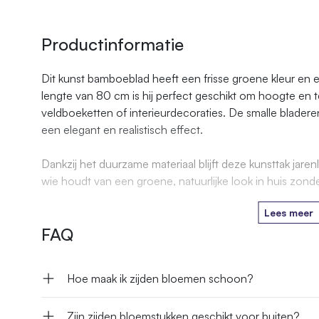
Productinformatie
Dit kunst bamboeblad heeft een frisse groene kleur en een
lengte van 80 cm is hij perfect geschikt om hoogte en 
veldboeketten of interieurdecoraties. De smalle bladere
een elegant en realistisch effect.
Dankzij het duurzame materiaal blijft deze kunsttak ja
wie houdt van een groene, natuurlijke look in huis zond
Lees meer
FAQ
Hoe maak ik zijden bloemen schoon?
Zijn zijden bloemstukken geschikt voor buiten?