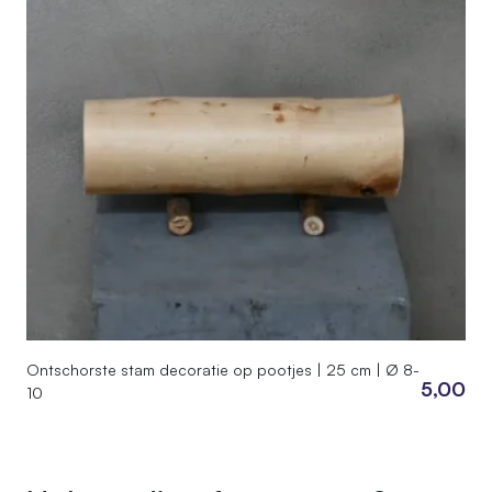
Ontschorste stam decoratie op pootjes | 25 cm | Ø 8-
5,00
10