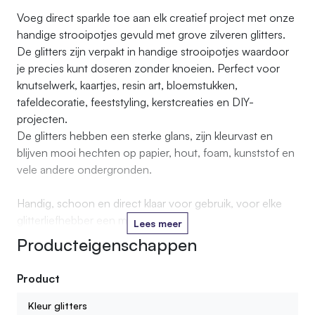
Voeg direct sparkle toe aan elk creatief project met onze
handige strooipotjes gevuld met grove zilveren glitters.
De glitters zijn verpakt in handige strooipotjes waardoor
je precies kunt doseren zonder knoeien. Perfect voor
knutselwerk, kaartjes, resin art, bloemstukken,
tafeldecoratie, feeststyling, kerstcreaties en DIY-
projecten.
De glitters hebben een sterke glans, zijn kleurvast en
blijven mooi hechten op papier, hout, foam, kunststof en
vele andere ondergronden.
Handig, schoon en direct klaar voor gebruik, voor elke
glitterliefhebber een must-have.
Lees meer
Producteigenschappen
Product
Kleur glitters