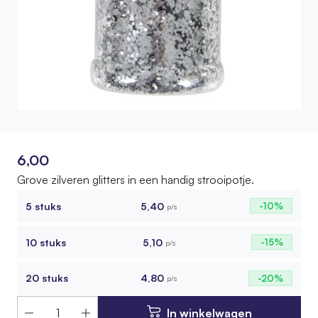
6,00
Grove zilveren glitters in een handig strooipotje.
5 stuks
5,40
-10%
p/s
10 stuks
5,10
-15%
p/s
20 stuks
4,80
-20%
p/s
In winkelwagen