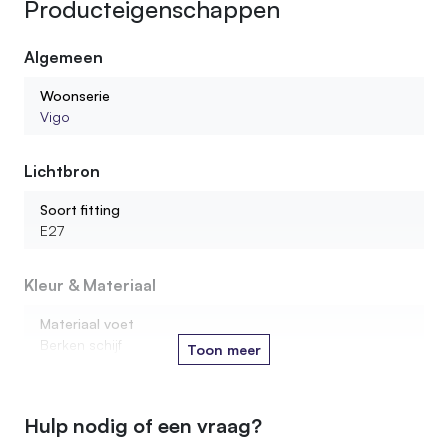
Producteigenschappen
Algemeen
Woonserie
Vigo
Lichtbron
Soort fitting
E27
Kleur & Materiaal
Materiaal voet
Berken schijf
Toon meer
Houtsoort stam
Berken
Hulp nodig of een vraag?
Kleur oliebehandeling