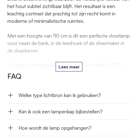
het hout subtiel zichtbaar blijft. Het resultaat is een
krachtig contrast dat prachtig tot zijn recht komt in
moderne of minimalistische ruimtes.
Met een hoogte van 110 cm is dit een perfecte vloerlamp
voor naast de bank, in de leeshoek of als sfeermaker in
de slaapkamer.
De lamp wordt geleverd met een zwarte fitting (E27),
Lees meer
zwarte kabel met schakelaar, maar zonder lampenkap, zo
FAQ
kun je zelf een kap kiezen die perfect aansluit bij jouw
interieurstijl.
Welke type lichtbron kan ik gebruiken?
Kan ik ook een lampenkap bijbestellen?
Hoe wordt de lamp opgehangen?