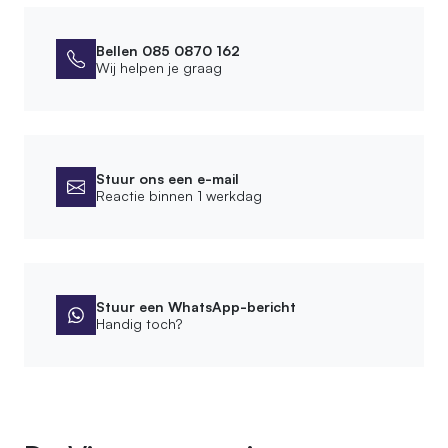
6. Zwart
Bellen 085 0870 162
Afmetingen
Wij helpen je graag
Diameter stam
5 cm
Stuur ons een e-mail
Montage
Reactie binnen 1 werkdag
Leveringsvorm
Compleet gemonteerd
Montagewijze
Vrijstaand
Stuur een WhatsApp-bericht
Handig toch?
Afwerking
Bewerking
Geschuurd, Ontschorst